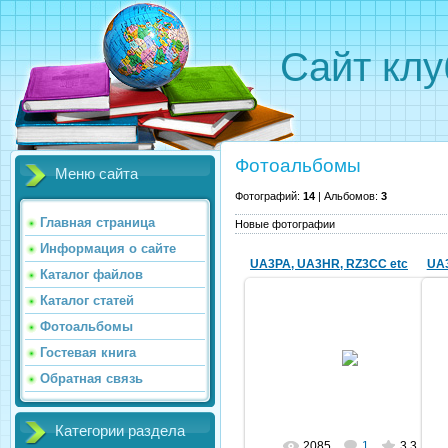
Сайт кл
Фотоальбомы
Меню сайта
Фотографий:
14
| Альбомов:
3
Главная страница
Новые фотографии
Информация о сайте
UA3PA, UA3HR, RZ3CC etc
UA
Каталог файлов
Каталог статей
Фотоальбомы
30.12.2009
Гостевая книга
ua3hr7454
Обратная связь
Категории раздела
2085
1
3.3