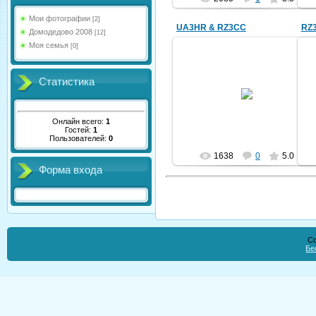
Мои фотографии
[2]
UA3HR & RZ3CC
RZ
Домодедово 2008
[12]
Моя семья
[0]
Статистика
30.12.2009
ua3hr7454
Онлайн всего:
1
Гостей:
1
Пользователей:
0
1638
0
5.0
Форма входа
Co
Бе